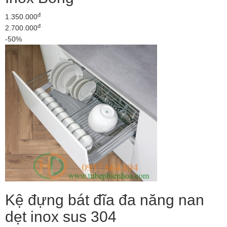
đ
1.350.000
đ
2.700.000
-50%
Kệ đựng bát đĩa đa năng nan
dẹt inox sus 304