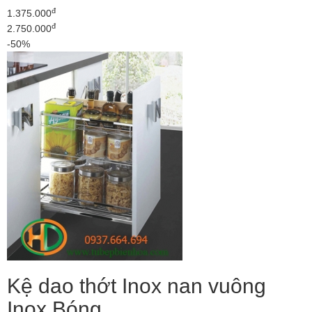
đ
1.375.000
đ
2.750.000
-50%
Kệ dao thớt Inox nan vuông
Inox Bóng