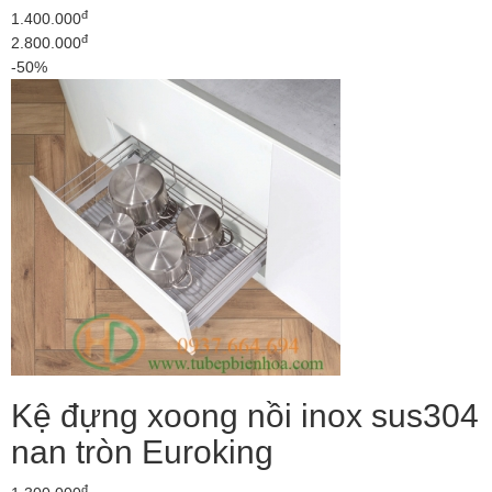
đ
1.400.000
đ
2.800.000
-50%
Kệ đựng xoong nồi inox sus304
nan tròn Euroking
đ