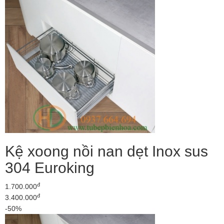
Kệ xoong nồi nan dẹt Inox sus
304 Euroking
đ
1.700.000
đ
3.400.000
-50%