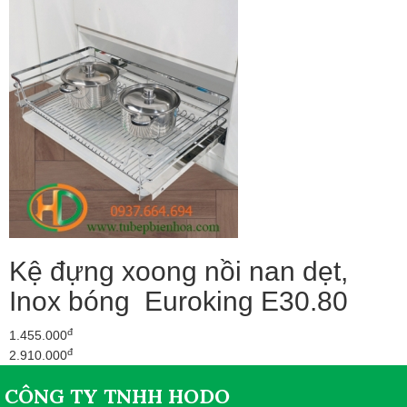
Kệ đựng xoong nồi nan dẹt,
Inox bóng Euroking E30.80
đ
1.455.000
đ
2.910.000
CÔNG TY TNHH HODO