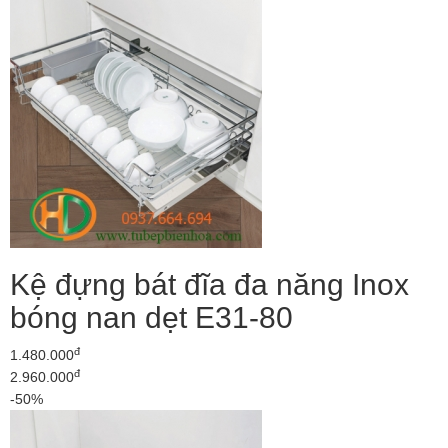
Kệ đựng bát đĩa đa năng Inox
bóng nan dẹt E31-80
đ
1.480.000
đ
2.960.000
-50%