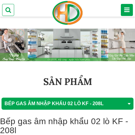
SẢN PHẨM
BẾP GAS ÂM NHẬP KHẨU 02 LÒ KF - 208L
Bếp gas âm nhập khẩu 02 lò KF -
208l