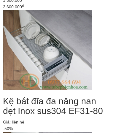
1.300.000
đ
2.600.000
Kệ bát đĩa đa năng nan
dẹt Inox sus304 EF31-80
Giá: liên hệ
-50%