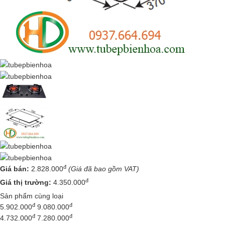
đ
Giá bán:
2.828.000
(Giá đã bao gồm VAT)
đ
Giá thị trường:
4.350.000
Sản phẩm cùng loại
đ
đ
5.902.000
9.080.000
đ
đ
4.732.000
7.280.000