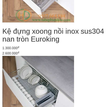
Kệ đựng xoong nồi inox sus304
nan tròn Euroking
đ
1.300.000
đ
2.600.000