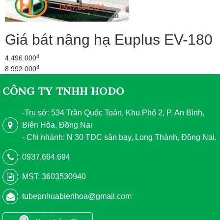
Giá bát nâng hạ Euplus EV-180
đ
4.496.000
đ
8.992.000
CÔNG TY TNHH HODO
-Trụ sở: 534 Trần Quốc Toản, Khu Phố 2, P. An Bình,
Biên Hòa, Đồng Nai
- Chi nhánh: N 30 TDC sân bay, Long Thành, Đồng Nai.
0937.664.694
MST: 3603530940
tubepnhuabienhoa@gmail.com