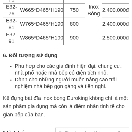
E32-
Inox
W665*D465*H190
750
2,400,000đ
76
Bóng
E32-
W765*D465*H190
800
2,400,000đ
81
E32-
W865*D465*H190
900
2,500,000đ
91
6. Đối tượng sử dụng
Phù hợp cho các gia đình hiện đại, chung cư,
nhà phố hoặc nhà bếp có diện tích nhỏ.
Dành cho những người muốn nâng cao trải
nghiệm nhà bếp gọn gàng và tiện nghi.
Kệ đựng bát đĩa inox bóng Euroking không chỉ là một
sản phẩm gia dụng mà còn là điểm nhấn tinh tế cho
gian bếp của bạn.