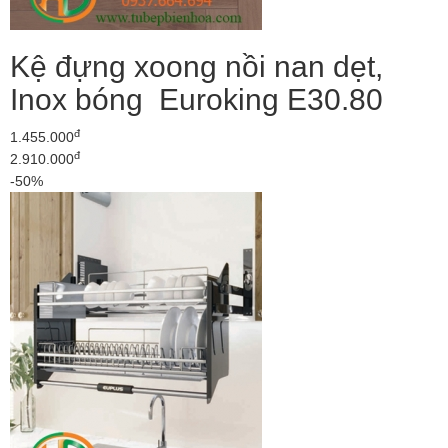
Kệ đựng xoong nồi nan dẹt,
Inox bóng Euroking E30.80
đ
1.455.000
đ
2.910.000
-50%