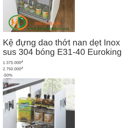
Kệ đựng dao thớt nan dẹt Inox
sus 304 bóng E31-40 Euroking
đ
1.375.000
đ
2.750.000
-50%