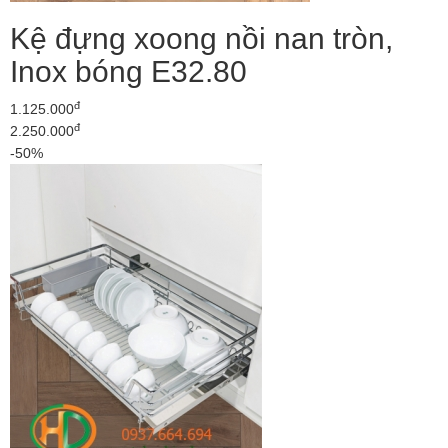
Kệ đựng xoong nồi nan tròn,
Inox bóng E32.80
đ
1.125.000
đ
2.250.000
-50%