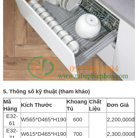
5. Thông số kỹ thuật (tham khảo)
Mã
Khoang
Chất
Kích Thước
Đơn Giá
Hàng
Tủ
Liệu
E32-
W565*D465*H190
600
2,200,000đ
61
E32-
W615*D465*H190
700
2,300,000đ
71