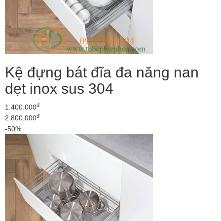
Kệ đựng bát đĩa đa năng nan
dẹt inox sus 304
đ
1.400.000
đ
2.800.000
-50%