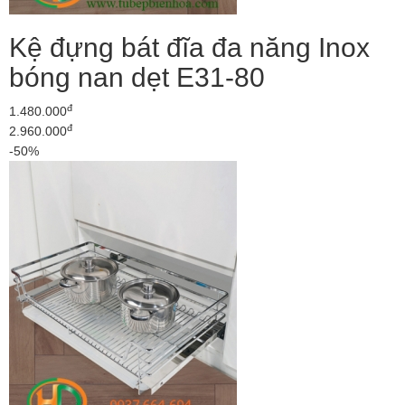
Kệ đựng bát đĩa đa năng Inox
bóng nan dẹt E31-80
đ
1.480.000
đ
2.960.000
-50%