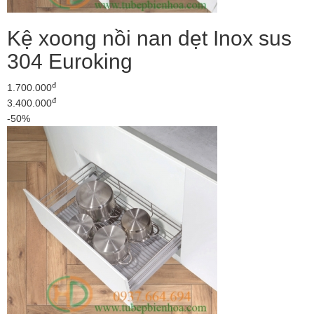
Kệ xoong nồi nan dẹt Inox sus
304 Euroking
đ
1.700.000
đ
3.400.000
-50%