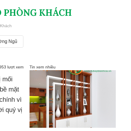
HO PHÒNG KHÁCH
 Khách
ờng Ngủ
953 lượt xem
Tin xem nhiều
ị mối
 bề mặt
chính vì
i quý vị