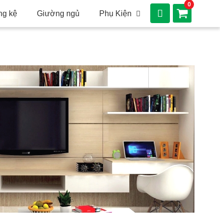
0
ng kệ
Giường ngủ
Phụ Kiện