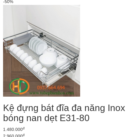
-50%
Kệ đựng bát đĩa đa năng Inox
bóng nan dẹt E31-80
đ
1.480.000
đ
2.960.000