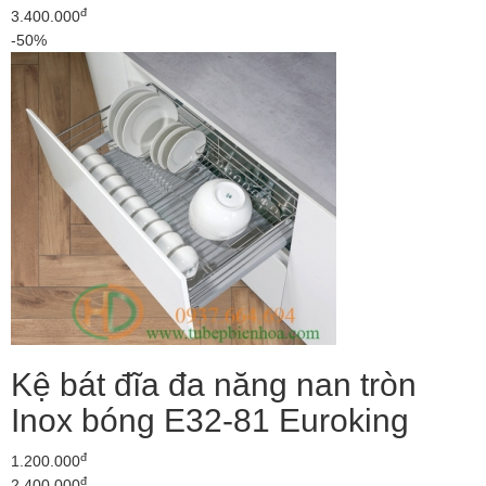
đ
3.400.000
-50%
Kệ bát đĩa đa năng nan tròn
Inox bóng E32-81 Euroking
đ
1.200.000
đ
2.400.000