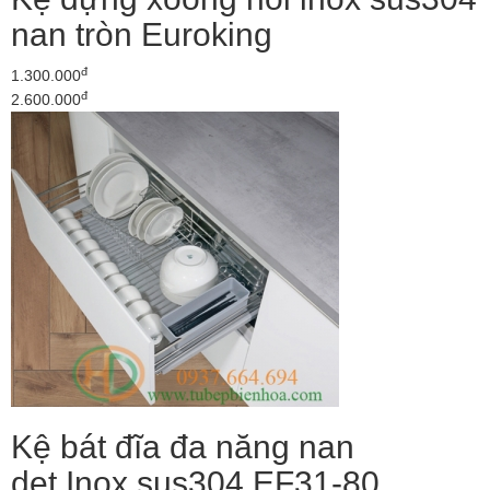
nan tròn Euroking
đ
1.300.000
đ
2.600.000
Kệ bát đĩa đa năng nan
dẹt Inox sus304 EF31-80