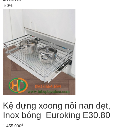
-50%
Kệ đựng xoong nồi nan dẹt,
Inox bóng Euroking E30.80
đ
1.455.000