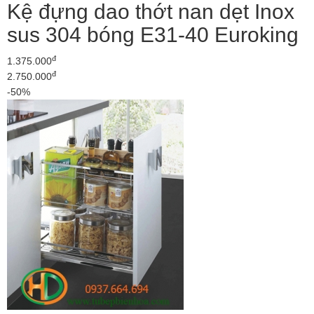
Kệ đựng dao thớt nan dẹt Inox
sus 304 bóng E31-40 Euroking
đ
1.375.000
đ
2.750.000
-50%