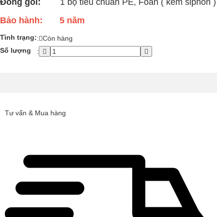
Đóng gói:
1 bộ tiêu chuẩn PE, Foan ( kèm siphon )
Bảo hành:
5 năm
Tình trạng:
:
Còn hàng
Số lượng
:
Tư vấn & Mua hàng