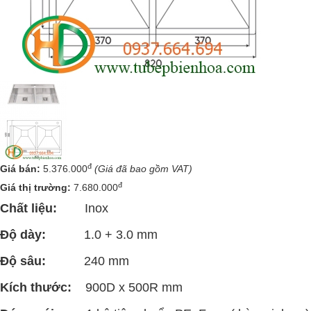
đ
Giá bán:
5.376.000
(Giá đã bao gồm VAT)
đ
Giá thị trường:
7.680.000
Chất liệu:
Inox
Độ dày:
1.0 + 3.0 mm
Độ sâu:
240 mm
Kích thước:
900D x 500R mm