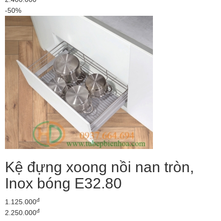
-50%
Kệ đựng xoong nồi nan tròn,
Inox bóng E32.80
đ
1.125.000
đ
2.250.000