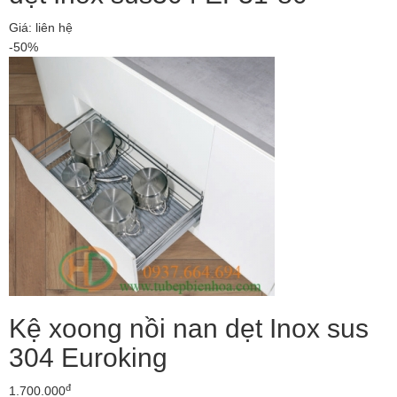
Giá: liên hệ
-50%
Kệ xoong nồi nan dẹt Inox sus
304 Euroking
đ
1.700.000