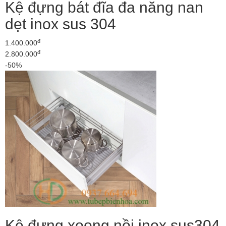
Kệ đựng bát đĩa đa năng nan
dẹt inox sus 304
đ
1.400.000
đ
2.800.000
-50%
Kệ đựng xoong nồi inox sus304