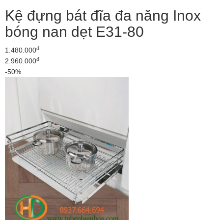
Kệ đựng bát đĩa đa năng Inox
bóng nan dẹt E31-80
đ
1.480.000
đ
2.960.000
-50%