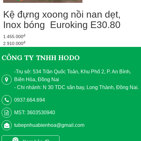
Kệ đựng xoong nồi nan dẹt,
Inox bóng Euroking E30.80
đ
1.455.000
đ
2.910.000
CÔNG TY TNHH HODO
-Trụ sở: 534 Trần Quốc Toản, Khu Phố 2, P. An Bình,
Biên Hòa, Đồng Nai
- Chi nhánh: N 30 TDC sân bay, Long Thành, Đồng Nai.
0937.664.694
MST: 3603530940
tubepnhuabienhoa@gmail.com