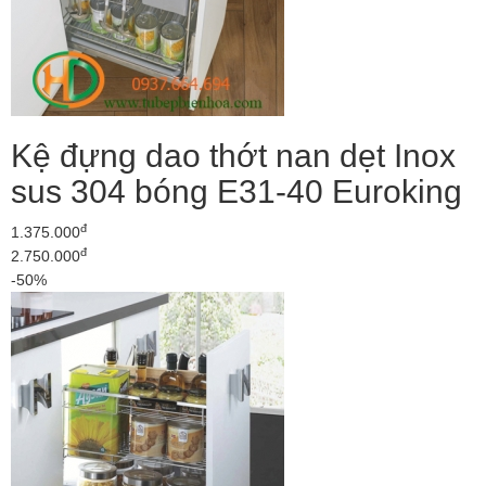
Kệ đựng dao thớt nan dẹt Inox
sus 304 bóng E31-40 Euroking
đ
1.375.000
đ
2.750.000
-50%