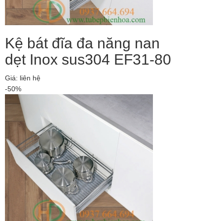
Kệ bát đĩa đa năng nan
dẹt Inox sus304 EF31-80
Giá: liên hệ
-50%