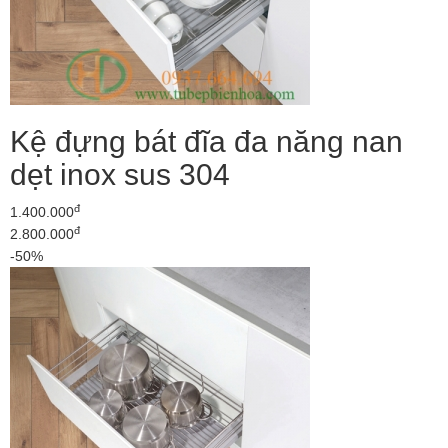
Kệ đựng bát đĩa đa năng nan
dẹt inox sus 304
đ
1.400.000
đ
2.800.000
-50%