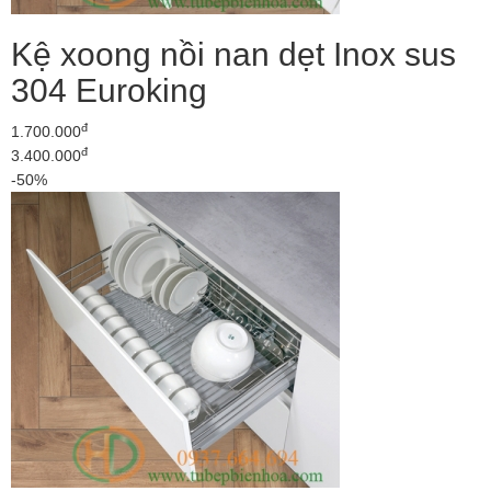
Kệ xoong nồi nan dẹt Inox sus
304 Euroking
đ
1.700.000
đ
3.400.000
-50%