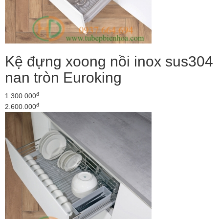
Kệ đựng xoong nồi inox sus304
nan tròn Euroking
đ
1.300.000
đ
2.600.000