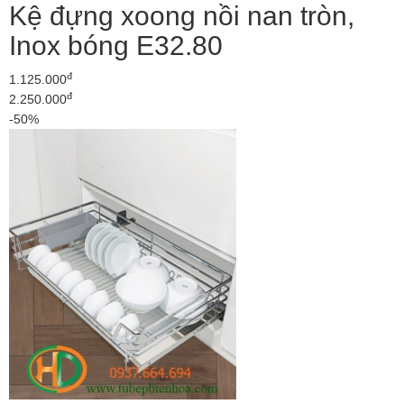
Kệ đựng xoong nồi nan tròn,
Inox bóng E32.80
đ
1.125.000
đ
2.250.000
-50%