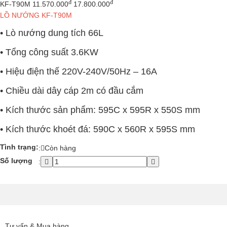
đ
đ
KF-T90M
11.570.000
17.800.000
LỒ NƯỚNG KF-T90M
• Lò nướng dung tích 66L
• Tổng công suất 3.6KW
• Hiệu điện thế 220V-240V/50Hz – 16A
• Chiều dài dây cáp 2m có đầu cắm
• Kích thước sản phẩm: 595C x 595R x 550S mm
• Kích thước khoét đá: 590C x 560R x 595S mm
Tình trạng:
:
Còn hàng
Số lượng
:
Tư vấn & Mua hàng