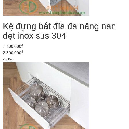
Kệ đựng bát đĩa đa năng nan
dẹt inox sus 304
đ
1.400.000
đ
2.800.000
-50%