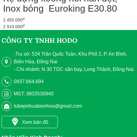
Inox bóng Euroking E30.80
đ
1.455.000
đ
2.910.000
CÔNG TY TNHH HODO
-Trụ sở: 534 Trần Quốc Toản, Khu Phố 2, P. An Bình,
Biên Hòa, Đồng Nai
- Chi nhánh: N 30 TDC sân bay, Long Thành, Đồng Nai.
0937.664.694
MST: 3603530940
tubepnhuabienhoa@gmail.com
Xem bản đồ