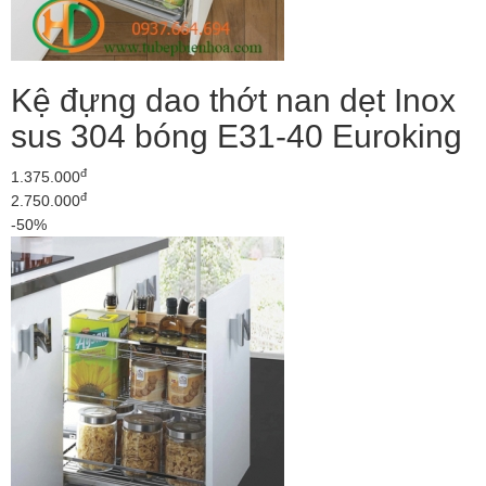
Kệ đựng dao thớt nan dẹt Inox
sus 304 bóng E31-40 Euroking
đ
1.375.000
đ
2.750.000
-50%