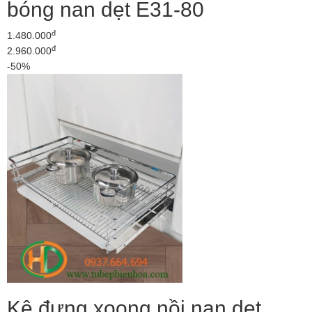
bóng nan dẹt E31-80
đ
1.480.000
đ
2.960.000
-50%
Kệ đựng xoong nồi nan dẹt,