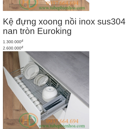
Kệ đựng xoong nồi inox sus304
nan tròn Euroking
đ
1.300.000
đ
2.600.000