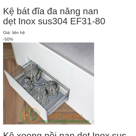
Kệ bát đĩa đa năng nan
dẹt Inox sus304 EF31-80
Giá: liên hệ
-50%
Kệ xoong nồi nan dẹt Inox sus