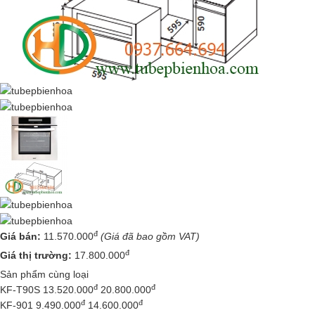
đ
Giá bán:
11.570.000
(Giá đã bao gồm VAT)
đ
Giá thị trường:
17.800.000
Sản phẩm cùng loại
đ
đ
KF-T90S
13.520.000
20.800.000
đ
đ
KF-901
9.490.000
14.600.000