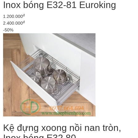
Inox bóng E32-81 Euroking
đ
1.200.000
đ
2.400.000
-50%
Kệ đựng xoong nồi nan tròn,
Inox bóng E32.80