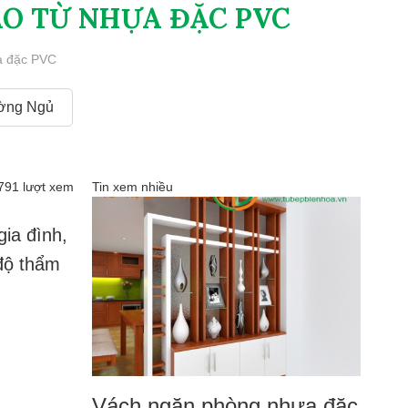
ÁO TỪ NHỰA ĐẶC PVC
ựa đặc PVC
ờng Ngủ
791 lượt xem
Tin xem nhiều
gia đình,
 độ thẩm
Vách ngăn phòng nhựa đặc