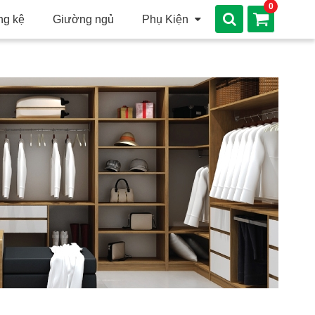
0
ng kệ
Giường ngủ
Phụ Kiện