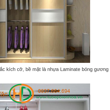
c kích cỡ, bề mặt là nhựa Laminate bóng gương